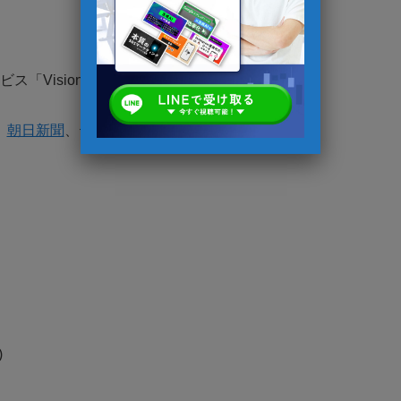
「VisionToDo」を独自開発
、
朝日新聞
、テレビなど多数のメディアに掲載
)