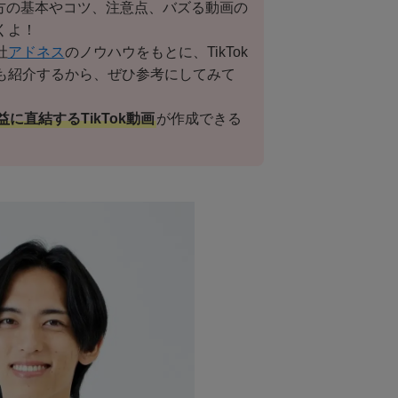
作り方の基本やコツ、注意点、バズる動画の
くよ！
社
アドネス
のノウハウをもとに、TikTok
も紹介するから、ぜひ参考にしてみて
に直結するTikTok動画
が作成できる