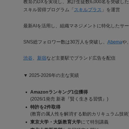
教育のDXを実現し、累計生徒数6,000名を突破した
スキル習得プログラム「
スキルプラス
」を運営
最新AIを活用し、組織マネジメントに特化したサービス
SNS総フォロワー数は30万人を突破し、
Abema
や
渋谷
、
新宿
など主要駅でブランド広告を配信
▼ 2025-2026年の主な実績
Amazonランキング1位獲得
(2026/1発売 新著『賢く生きる習慣』)
特許を2件取得
(教育の属人性を解消する動的カリキュラム技術
東京大学・大阪教育大学
にて特別講義