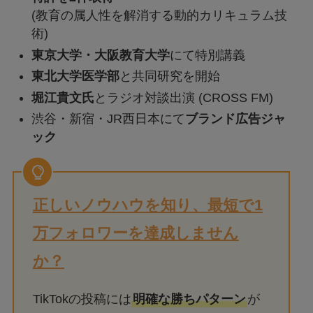
(教育の属人性を解消する動的カリキュラム技
術)
東京大学・大阪教育大学
にて特別講義
東北大学医学部
と共同研究を開始
堀江貴文氏
とラジオ対談出演 (CROSS FM)
渋谷・新宿・JR西日本にて
ブランド広告ジャ
ック
正しいノウハウを知り、最短で1
万フォロワーを達成しません
か？
TikTokの投稿には
明確な勝ちパターン
が