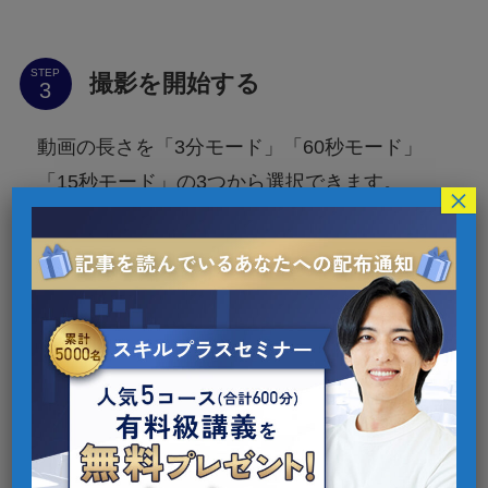
STEP
撮影を開始する
動画の長さを「3分モード」「60秒モード」
「15秒モード」の3つから選択できます。
×
好みの尺を選び、「赤いボタン」を長押しして
撮影開始。指を離すと停止します。
画質の加工など編集を施したら、赤い「投稿ボ
タン」を押して完了です。
すでに撮った動画がある場合は、
「アップロード」から動画のアッ