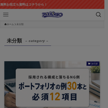
役立ち資料はコチラから！
ホーム
未分類
未分類
– category –
未分類