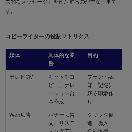
果的なメッセージ」を創造するのが主な仕事で
す。
コピーライターの役割マトリクス
媒体
具体的な業
目的
務
テレビCM
キャッチコ
ブランド認
ピー、ナレ
知、記憶に
ーション台
残る印象作
本作成
り
Web広告
バナー広告
クリック促
文、リステ
進、購入・
ィング広告
登録誘導