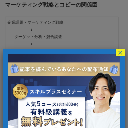
マーケティング戦略とコピーの関係図
企業課題・マーケティング戦略

          ↓

   ターゲット分析・競合調査

          ↓

×
     コンセプト策定・コピー開発

          ↓

     メディア選定・クリエイティブ制作

          ↓

このように、コピーライターは戦略とクリエイテ
ィブをつなぐ存在として、ただ言葉を紡ぐのでは
なく「意図と効果」を兼ね備えたコミュニケーシ
ョン設計を担っています。