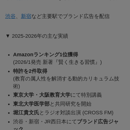
渋谷
、
新宿
など主要駅でブランド広告を配信
▼ 2025-2026年の主な実績
Amazonランキング1位獲得
(2026/1発売 新著『賢く生きる習慣』)
特許を2件取得
(教育の属人性を解消する動的カリキュラム技
術)
東京大学・大阪教育大学
にて特別講義
東北大学医学部
と共同研究を開始
堀江貴文氏
とラジオ対談出演 (CROSS FM)
渋谷・新宿・JR西日本にて
ブランド広告ジャ
ック