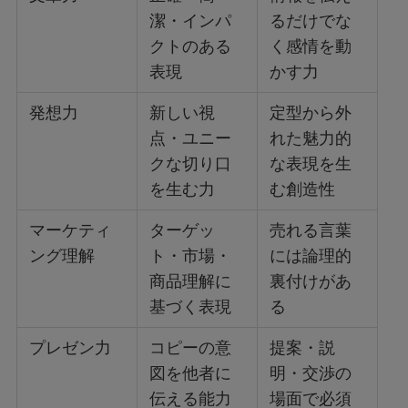
潔・インパ
るだけでな
クトのある
く感情を動
表現
かす力
発想力
新しい視
定型から外
点・ユニー
れた魅力的
クな切り口
な表現を生
を生む力
む創造性
マーケティ
ターゲッ
売れる言葉
ング理解
ト・市場・
には論理的
商品理解に
裏付けがあ
基づく表現
る
プレゼン力
コピーの意
提案・説
図を他者に
明・交渉の
伝える能力
場面で必須