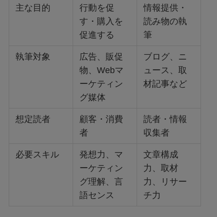
主な目的
行動を促
情報提供・
す・購入を
読み物の執
促進する
筆
執筆対象
広告、販促
ブログ、ニ
物、Webマ
ュース、取
ーケティン
材記事など
グ媒体
想定読者
顧客・消費
読者・情報
者
収集者
必要スキル
発想力、マ
文章構成
ーケティン
力、取材
グ理解、言
力、リサー
語センス
チ力