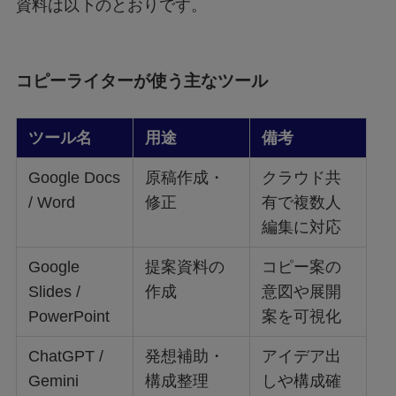
資料は以下のとおりです。
コピーライターが使う主なツール
ツール名
用途
備考
Google Docs
原稿作成・
クラウド共
/ Word
修正
有で複数人
編集に対応
Google
提案資料の
コピー案の
Slides /
作成
意図や展開
PowerPoint
案を可視化
ChatGPT /
発想補助・
アイデア出
Gemini
構成整理
しや構成確