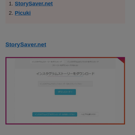
StorySaver.net
Picuki
StorySaver.net