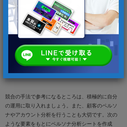
えるべき主なポイントは、以下を参考にしてくだ
さい。
商品やサービスの値段・内容・売上
集客や販売などの流通プロセス
キャッチコピーやLPヘッダーなどのブラン
ディング
SNS上での販売形式
競合の手法で参考になるところは、積極的に自分
の運用に取り入れましょう。また、顧客のペルソ
ナやアカウント分析を行うことも大切です。次の
ような要素をもとにペルソナ分析シートを作成