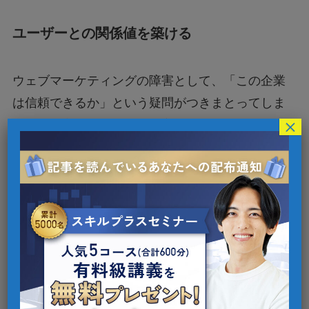
ユーザーとの関係値を築ける
ウェブマーケティングの障害として、「この企業
は信頼できるか」という疑問がつきまとってしま
×
うことが挙げられます。文字ベースで伝わる情報
に対して、100%信頼をおくことは難しいでしょ
う。そこでウェビナーを介した顔が見えるやりと
りをすることで、
「この企業（人）は信頼でき
るか」ということを直接確かめることが可能
に
なります。実際、顔が見える方がユーザーの信頼
度も高くなりますし、関係を構築しやすくなりま
す。