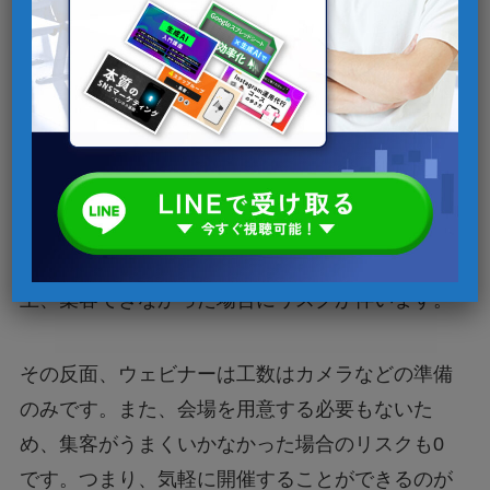
意外と準備が楽で開催しやすい
先述した通り、オフラインのセミナーはたくさん
の工数がかかります。しかも今の時代、感染対策
が叫ばれており、消毒や検温の実施など、従来の
オフラインセミナーよりも工数が格段に増えてい
ます。また、会場を用意しなければならない性質
上、集客できなかった場合にリスクが伴います。
その反面、ウェビナーは工数はカメラなどの準備
のみです。また、会場を用意する必要もないた
め、集客がうまくいかなかった場合のリスクも0
です。つまり、気軽に開催することができるのが