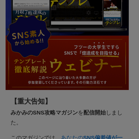
【
重大告知
】
みかみのSNS攻略マガジン
を
配信開始
しまし
た。
このマガジンでは、
あなたの
SNS偏差値が一