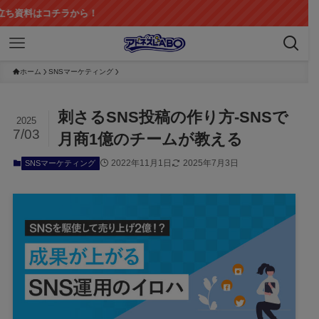
チラから！
ホーム
SNSマーケティング
刺さるSNS投稿の作り方-SNSで
2025
7/03
月商1億のチームが教える
2022年11月1日
2025年7月3日
SNSマーケティング