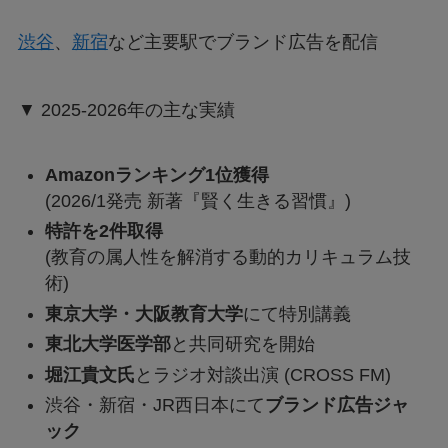
渋谷
、
新宿
など主要駅でブランド広告を配信
▼ 2025-2026年の主な実績
Amazonランキング1位獲得
(2026/1発売 新著『賢く生きる習慣』)
特許を2件取得
(教育の属人性を解消する動的カリキュラム技
術)
東京大学・大阪教育大学
にて特別講義
東北大学医学部
と共同研究を開始
堀江貴文氏
とラジオ対談出演 (CROSS FM)
渋谷・新宿・JR西日本にて
ブランド広告ジャ
ック