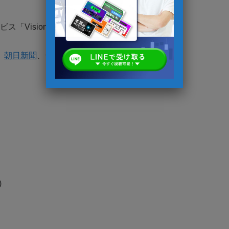
「VisionToDo」を独自開発
、
朝日新聞
、テレビなど多数のメディアに掲載
)