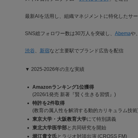
最新AIを活用し、組織マネジメントに特化したサービス
SNS総フォロワー数は30万人を突破し、
Abema
や
渋谷
、
新宿
など主要駅でブランド広告を配信
▼ 2025-2026年の主な実績
Amazonランキング1位獲得
(2026/1発売 新著『賢く生きる習慣』)
特許を2件取得
(教育の属人性を解消する動的カリキュラム技術
東京大学・大阪教育大学
にて特別講義
東北大学医学部
と共同研究を開始
堀江貴文氏
とラジオ対談出演 (CROSS FM)