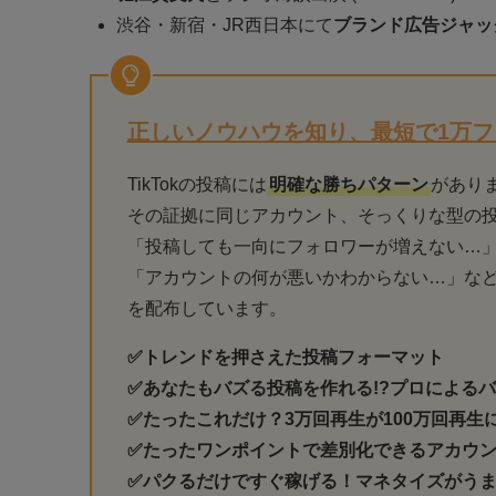
渋谷・新宿・JR西日本にて
ブランド広告ジャッ
正しいノウハウを知り、最短で1万
TikTokの投稿には
明確な勝ちパターン
があり
その証拠に同じアカウント、そっくりな型の
「投稿しても一向にフォロワーが増えない…
「アカウントの何が悪いかわからない…」な
を配布しています。
✅トレンドを押さえた投稿フォーマット
✅あなたもバズる投稿を作れる!?プロによる
✅たったこれだけ？
3万回再生
が100万回再生
✅たったワンポイントで差別化できるアカウ
✅パクるだけですぐ稼げる！マネタイズがう