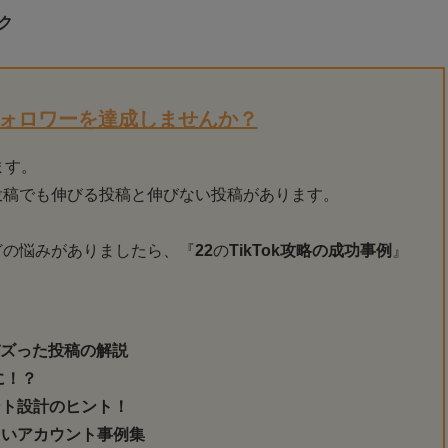
ク
フォロワーを達成しませんか？
ます。
投稿でも伸びる投稿と伸びない投稿があります。
」
どの悩みがありましたら、『
22
の
TikTok攻略の成功事例
』
バズった投稿の解説
に！？
ント設計のヒント！
まいアカウント事例集