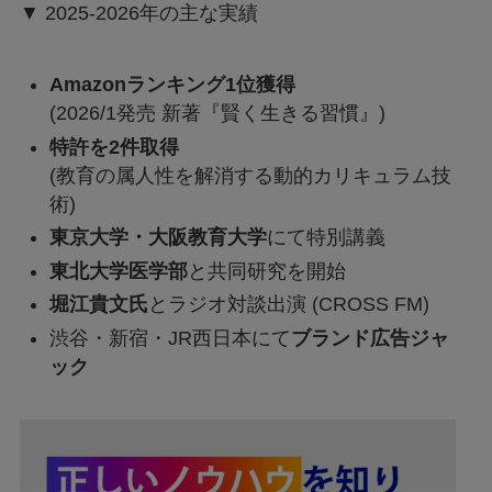
▼ 2025-2026年の主な実績
Amazonランキング1位獲得
(2026/1発売 新著『賢く生きる習慣』)
特許を2件取得
(教育の属人性を解消する動的カリキュラム技
術)
東京大学・大阪教育大学
にて特別講義
東北大学医学部
と共同研究を開始
堀江貴文氏
とラジオ対談出演 (CROSS FM)
渋谷・新宿・JR西日本にて
ブランド広告ジャ
ック