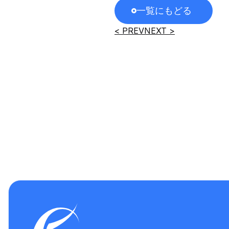
一覧にもどる
< PREV
NEXT >