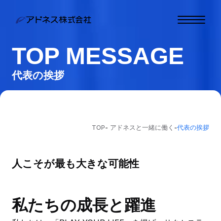
TOP MESSAGE
トップ
代表の挨拶
わたしたちについて
事業内容
お知らせ
TOP
-
アドネスと一緒に働く
-
代表の挨拶
お問い合わせ
人こそが最も大きな可能性
わたしたちと一緒に働
く
お客様相談窓口
私たちの成長と躍進