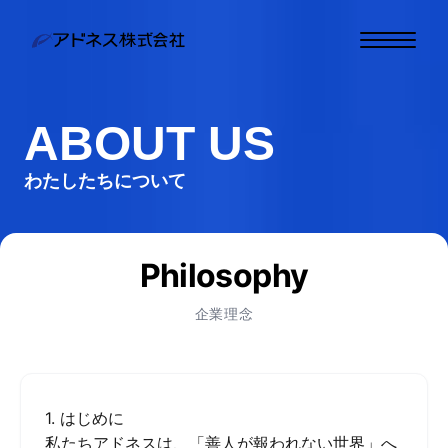
トップ
ABOUT US
わたしたちについて
わたしたちについて
事業内容
お知らせ
Philosophy
お問い合わせ
企業理念
わたしたちと一緒に働
く
お客様相談窓口
1. はじめに
私たちアドネスは、「善人が報われない世界」へ