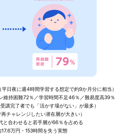
時間（平日夜に週4時間学習する想定で約9か月分に相当）
ン維持困難72％／学習時間不足46％／難易度高39％
（受講完了者でも「活かす場がない」が最多）
で再チャレンジしたい潜在層が大きい）
0代と合わせると若手層が66％を占める
7.6万円・153時間を失う実態