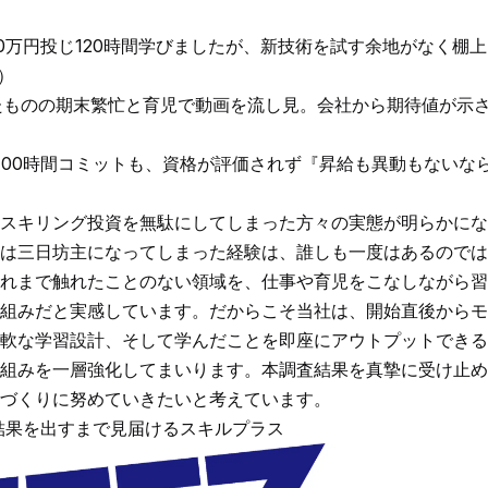
0万円投じ120時間学びましたが、新技術を試す余地がなく棚
）
たものの期末繁忙と育児で動画を流し見。会社から期待値が示
・100時間コミットも、資格が評価されず『昇給も異動もないな
スキリング投資を無駄にしてしまった方々の実態が明らかにな
は三日坊主になってしまった経験は、誰しも一度はあるのでは
れまで触れたことのない領域を、仕事や育児をこなしながら習
組みだと実感しています。だからこそ当社は、開始直後からモ
軟な学習設計、そして学んだことを即座にアウトプットできる
組みを一層強化してまいります。本調査結果を真摯に受け止め
づくりに努めていきたいと考えています。
結果を出すまで見届けるスキルプラス