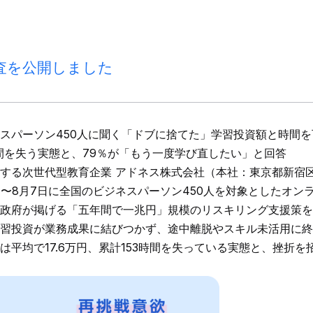
査を公開しました
スパーソン450人に聞く「ドブに捨てた」学習投資額と時間を
】時間を失う実態と、79％が「もう一度学び直したい」と回答
する次世代型教育企業 アドネス株式会社（本社：東京都新宿
5日〜8月7日に全国のビジネスパーソン450人を対象としたオ
政府が掲げる「五年間で一兆円」規模のリスキリング支援策を
学習投資が業務成果に結びつかず、途中離脱やスキル未活用に終
は平均で17.6万円、累計153時間を失っている実態と、挫折