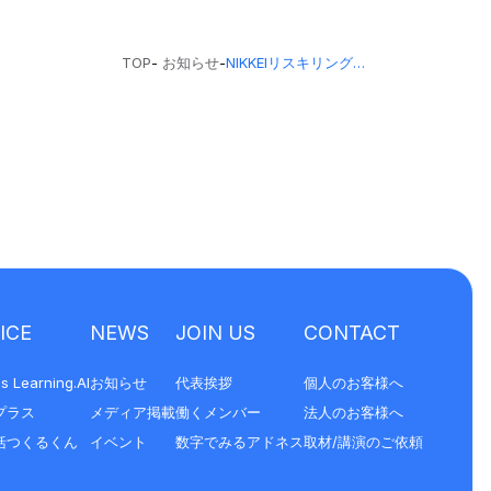
TOP
-
お知らせ
-
NIKKEIリスキリングにて代表三上のインタビューが掲載されました
ICE
NEWS
JOIN US
CONTACT
s Learning.AI
お知らせ
代表挨拶
個人のお客様へ
プラス
メディア掲載
働くメンバー
法人のお客様へ
括つくるくん
イベント
数字でみるアドネス
取材/講演のご依頼