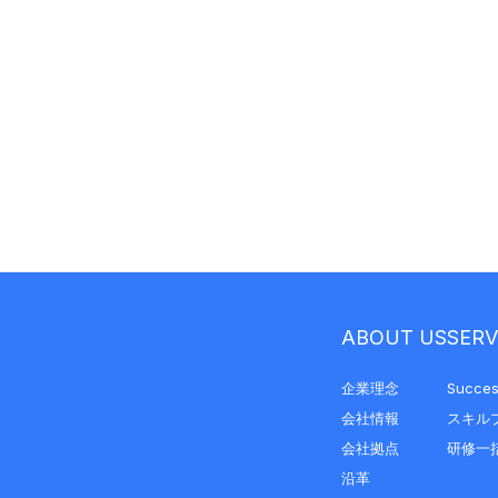
ABOUT US
SERV
企業理念
Succes
会社情報
スキル
会社拠点
研修一
沿革