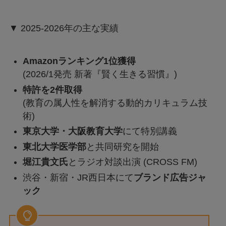
▼ 2025-2026年の主な実績
Amazonランキング1位獲得
(2026/1発売 新著『賢く生きる習慣』)
特許を2件取得
(教育の属人性を解消する動的カリキュラム技
術)
東京大学・大阪教育大学
にて特別講義
東北大学医学部
と共同研究を開始
堀江貴文氏
とラジオ対談出演 (CROSS FM)
渋谷・新宿・JR西日本にて
ブランド広告ジャ
ック