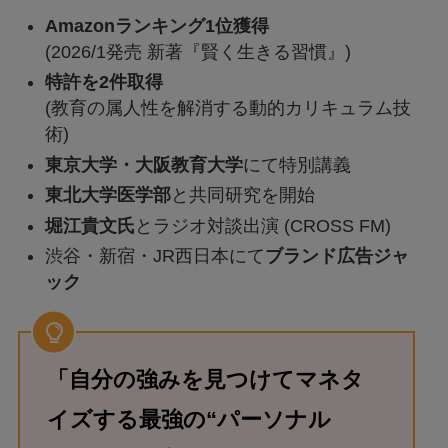
Amazonランキング1位獲得
(2026/1発売 新著『賢く生きる習慣』)
特許を2件取得
(教育の属人性を解消する動的カリキュラム技
術)
東京大学・大阪教育大学
にて特別講義
東北大学医学部
と共同研究を開始
堀江貴文氏
とラジオ対談出演 (CROSS FM)
渋谷・新宿・JR西日本にて
ブランド広告ジャ
ック
「自分の強みを見つけてマネタ
イズする最強の“パーソナル