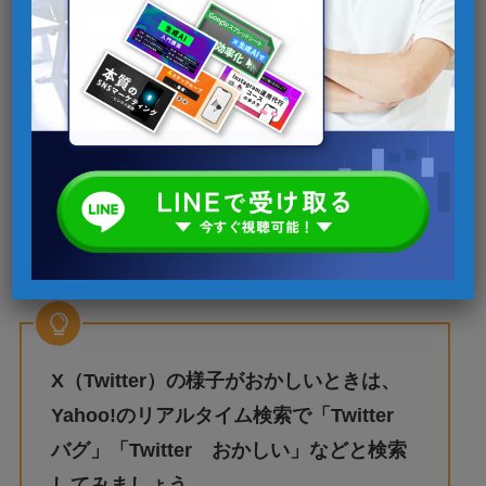
1.X（Twitter）のバグ・通信障害
「現在ツイートを取得できません」と表示される
場合、X（Twitter）のバグや通信障害が発生して
いる可能性が考えられます。
実際に、X（Twitter）では過去に何度かバグが発
生しています。
X（Twitter）の様子がおかしいときは、
Yahoo!のリアルタイム検索で「Twitter
バグ」「Twitter おかしい」などと検索
してみましょう。