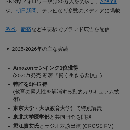
SNS総フォロワー数は30万人を突破し、
Abema
や、
朝日新聞
、テレビなど多数のメディアに掲載
渋谷
、
新宿
など主要駅でブランド広告を配信
▼ 2025-2026年の主な実績
Amazonランキング1位獲得
(2026/1発売 新著『賢く生きる習慣』)
特許を2件取得
(教育の属人性を解消する動的カリキュラム技
術)
東京大学・大阪教育大学
にて特別講義
東北大学医学部
と共同研究を開始
堀江貴文氏
とラジオ対談出演 (CROSS FM)