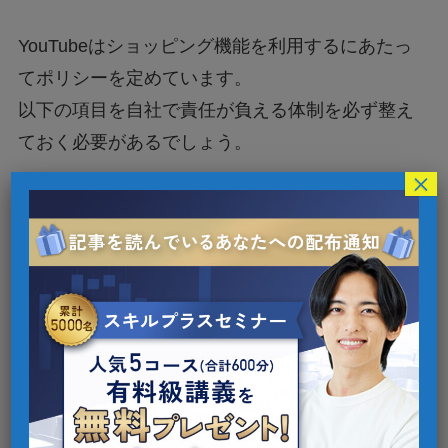
YouTubeはショッピング機能を利用するにあたっ
てポリシーを定めています。
以下の項目を自社で責任が負える体制を必ず整え
ておく必要があるでしょう。
×
倉庫管理
注文処理
払い戻し
カスタマーサービス
在庫管理
クリエイターへの支払い