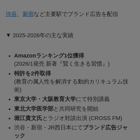
渋谷
、
新宿
など主要駅でブランド広告を配信
▼ 2025-2026年の主な実績
Amazonランキング1位獲得
(2026/1発売 新著『賢く生きる習慣』)
特許を2件取得
(教育の属人性を解消する動的カリキュラム技
術)
東京大学・大阪教育大学
にて特別講義
東北大学医学部
と共同研究を開始
堀江貴文氏
とラジオ対談出演 (CROSS FM)
渋谷・新宿・JR西日本にて
ブランド広告ジャ
ック