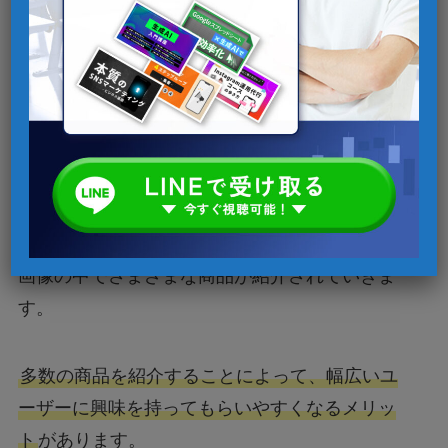
ンズコーデ
♬ som original –
Risoeafeto 🤣
韓国ファッションアパレル通販「ORUN。」のイ
ンフィード広告です
1秒ごとに画像が切り替わる動画となっており、
画像の中でさまざまな商品が紹介されていきま
す。
多数の商品を紹介することによって、幅広いユ
ーザーに興味を持ってもらいやすくなるメリッ
ト
があります。