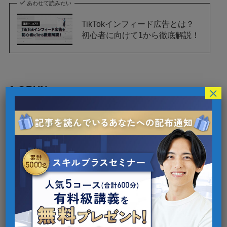
あわせて読みたい
TikTokインフィード広告とは？
初心者に向けて1から徹底解説！
×
1.ORUN。
@orun.2022
オルンと覚えてください
😣 後払いできる韓国メンズファッシ
ョンの通販サイト♪ 女子も着れるデザ
イン豊富❤︎ 韓国男子にオススメコー
デを毎日公開🔥
#韓国男子
#韓国メン
ズ
#韓国メンズファッション
#韓国メ