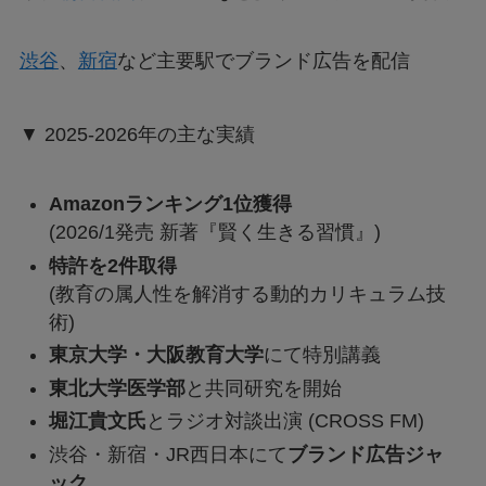
渋谷
、
新宿
など主要駅でブランド広告を配信
▼ 2025-2026年の主な実績
Amazonランキング1位獲得
(2026/1発売 新著『賢く生きる習慣』)
特許を2件取得
(教育の属人性を解消する動的カリキュラム技
術)
東京大学・大阪教育大学
にて特別講義
東北大学医学部
と共同研究を開始
堀江貴文氏
とラジオ対談出演 (CROSS FM)
渋谷・新宿・JR西日本にて
ブランド広告ジャ
ック