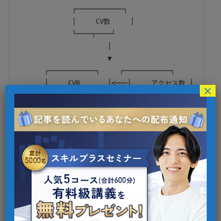
               ┌────────────┐

               │     CV数     │

               └────┬────┘

                        │

                        ▼

        ┌────────────┐     ┌────────────┐

        │     CVR       │<───│     アクセス数 │

×
        └────────────┘     └────────────┘

                        │

                        ▼

                ┌────────────┐

                │     CPA       │

このように、CVは単体ではなく「CVR（効
率）」「CPA（費用）」と組み合わせて見ること
で、効果的なマーケティング分析が可能になりま