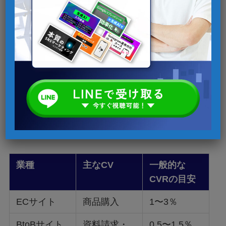
す。
CVの種類による指標の違い
CVの定義は業種や目的によって異なるため、CV
数やCVRの「基準値」も一律ではありません。
以下に例を挙げます：
業種
主なCV
一般的な
CVRの目安
ECサイト
商品購入
1〜3％
BtoBサイト
資料請求・
0.5〜1.5％