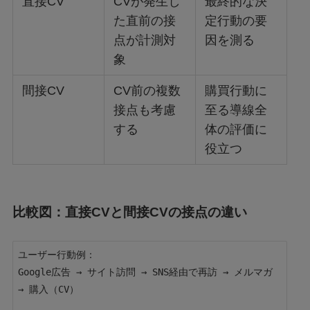
直接CV
CVが発生し
最終的な決
た直前の接
定行動の要
点が計測対
因を測る
象
間接CV
CV前の複数
購買行動に
接点も考慮
至る導線全
する
体の評価に
役立つ
比較図：直接CVと間接CVの接点の違い
ユーザー行動例：

Google広告 → サイト訪問 → SNS経由で再訪 → メルマガ 
→ 購入（CV）
