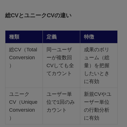
総CVとユニークCVの違い
種類
定義
特徴
総CV（Total
同一ユーザ
成果のボリ
Conversion
ーが複数回
ューム（総
）
CVしても全
量）を把握
てカウント
したいとき
に有効
ユニーク
ユーザー単
新規CVやユ
CV（Unique
位で1回のみ
ーザー単位
Conversion
カウント
の行動分析
）
に有効