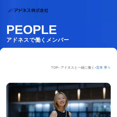
PEOPLE
アドネスで働くメンバー
TOP
-
アドネスと一緒に働く
-
宮本 寧々