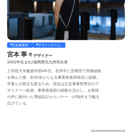
広告事業部
デザインチーム
宮本 寧々
デザイナー
2002年生まれ/福岡県北九州市出身
工学院大学建築学部4年生。在学中に営業部で実務経験
を積んだ後、約30名からなる事業推進部統括に抜擢。
学業との両立を図るため、現在は広告事業部専任のデ
ザイナーへ転身。事業推進部の経験を活かし、お客様
の声に根付いた導線設計からバナー・LP制作まで幅を
広げている。
PLAY YOUR LIFE 01