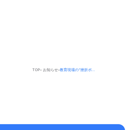
TOP
-
お知らせ
-
教育現場の“挫折ポイント”をAIが解消。学習のつまずきに応じてロードマップに迂回ルートを自動生成する技術で特許取得