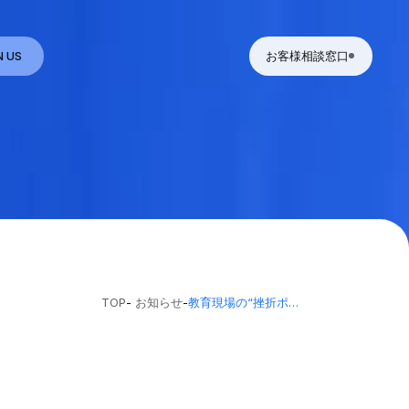
N US
お客様相談窓口
TOP
-
お知らせ
-
教育現場の“挫折ポイント”をAIが解消。学習のつまずきに応じてロードマップに迂回ルートを自動生成する技術で特許取得