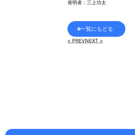
発明者：三上功太
一覧にもどる
< PREV
NEXT >