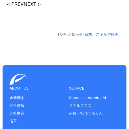
< PREV
NEXT >
TOP
-
お知らせ
-
資格・スキル習得後の満足度調査を公開しました
ABOUT US
SERVICE
企業理念
Success Learning.AI
会社情報
スキルプラス
会社拠点
研修一括つくるくん
沿革