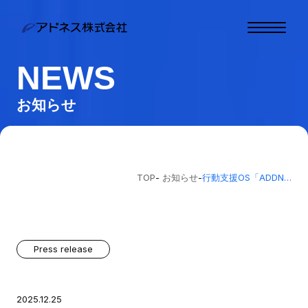
NEWS
トップ
お知らせ
わたしたちについて
事業内容
お知らせ
TOP
-
お知らせ
-
行動支援OS「ADDNESS」を正式リリース。法人向けAIプラットフォームを基盤に、個人でも利用可能なサービスへ
お問い合わせ
わたしたちと一緒に働
く
Press release
お客様相談窓口
2025.12.25