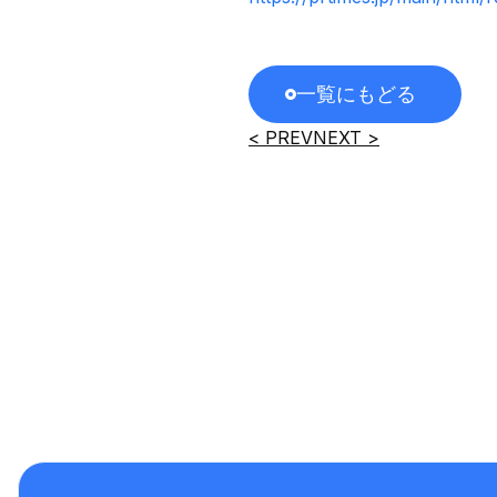
一覧にもどる
< PREV
NEXT >