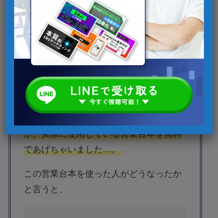
言われています。
ところが、2倍以上バズったこの企画で
は、10万インプレッション達成しまし
た。
一体、何をプレゼントしたのか！？
弊社のコンサルティングセールスチーム
が、実際に使用している営業台本を無料
であげちゃいました…。
この営業台本を使った人がどうなったか
と言うと、