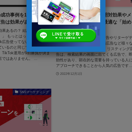
告の成功事例を12本大公
リスティング広告の費用対効果やメ
k広告は効果がある！
リットを解説！自社に最適な「始め
方」とは？
って効果あるの？ 結論、「めっち
。」 もっとはっきり言わせて
Web広告にはディスプレイ広告やリターゲ
Tok広告使ってないのは多くの
ィング広告、SNS広告や動画広告など様々
ているのと同じです。 広告を
出稿先があります。 中でも、リスティング
TikTok運用が9割勝負が決ま
告は、検索結果の画面に出てくる広告で、
ではありません。 ...
効性があり、顕在的な需要を持っている人
アプローチできることから人気の広告です..
2022年12月1日
SNSマーケティング