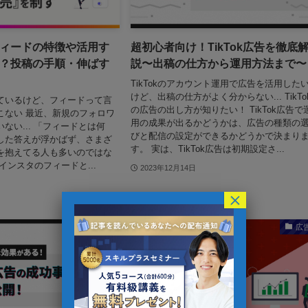
ィードの特徴や活用す
超初心者向け！TikTok広告を徹底
？投稿の手順・伸ばす
説〜出稿の仕方から運用方法まで〜
TikTokのアカウント運用で広告を活用した
けど、出稿の仕方がよく分からない... TikTo
ているけど、フィードって言
の広告の出し方が知りたい！ TikTok広告で
こない 最近、新規のフォロワ
用の成果が出るかどうかは、広告の種類の
ない... 「フィードとは何
びと配信の設定ができるかどうかで決まり
した答えが浮かばず、さまざ
す。 実は、TikTok広告は初期設定さ...
を抱えてる人も多いのではな
インスタのフィードと...
2023年12月14日
×
TikTok
広