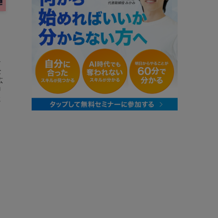
テ
な
広
即
に
.