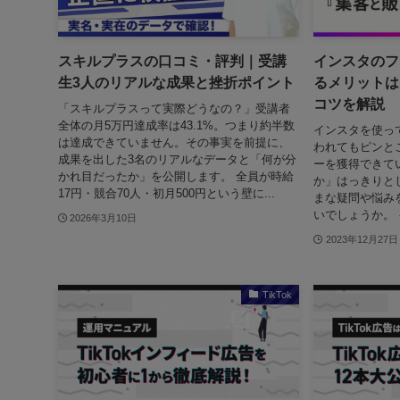
スキルプラスの口コミ・評判｜受講
インスタのフ
生3人のリアルな成果と挫折ポイント
るメリットは
コツを解説
「スキルプラスって実際どうなの？」受講者
全体の月5万円達成率は43.1%。つまり約半数
インスタを使っ
は達成できていません。その事実を前提に、
われてもピンと
成果を出した3名のリアルなデータと「何が分
ーを獲得できてい
かれ目だったか」を公開します。 全員が時給
か」はっきりと
17円・競合70人・初月500円という壁に...
まな疑問や悩み
いでしょうか。 
2026年3月10日
2023年12月27日
TikTok