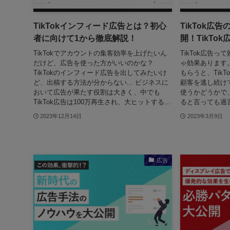
TikTokインフィード広告とは？初心
TikTok広
者に向けて1から徹底解説！
開！TikTo
TikTokでアカウントの集客効率を上げたいん
TikTok広告
だけど、広告を使った方がいいのかな？
ゃ効果あります
TikTokのインフィード広告を出してみたいけ
もらうと、Tik
ど、出稿する方法が分からない... ビジネスに
顧客を逃し続け
おいて広告が果たす役割は大きく、中でも
使うかどうかで、
TikTok広告は100万再生され、大ヒットする...
ると言っても過言
2023年12月14日
2023年3月9日
広告