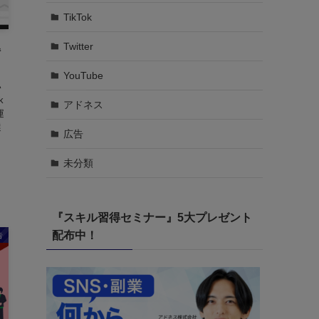
TikTok
Twitter
解
YouTube
い
k
アドネス
運
選
広告
ま
未分類
『スキル習得セミナー』5大プレゼント
配布中！
告