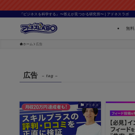
『ビジネスを科学する』〜答えが見つかる研究所〜 | アドネスラボ
無料
ホーム
広告
広告
– tag –
アドネス