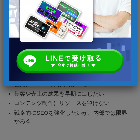
継続性
社内体制に
契約ベース
依存、属人
での安定運
化のリスク
用が可能
あり
外注が向いているケース：
社内にSEOの専門人材がいない
集客や売上の成果を早期に出したい
コンテンツ制作にリソースを割けない
戦略的にSEOを強化したいが、内部では限界
がある