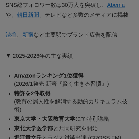
SNS総フォロワー数は30万人を突破し、
Abema
や、
朝日新聞
、テレビなど多数のメディアに掲載
渋谷
、
新宿
など主要駅でブランド広告を配信
▼ 2025-2026年の主な実績
Amazonランキング1位獲得
(2026/1発売 新著『賢く生きる習慣』)
特許を2件取得
(教育の属人性を解消する動的カリキュラム技
術)
東京大学・大阪教育大学
にて特別講義
東北大学医学部
と共同研究を開始
堀江貴文氏
とラジオ対談出演 (CROSS FM)