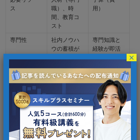
ス
職）、時
用）
間、教育コ
スト
専門性
社内ノウハ
専門知識と
ウの蓄積が
経験が即活
×
必要
用可能
スピード
初期は時間
即効性が高
がかかるが
く、効率的
柔軟性あり
に施策展開
可能
品質
担当者のス
業界実績に
キルに依存
基づいた高
品質が期待
できる