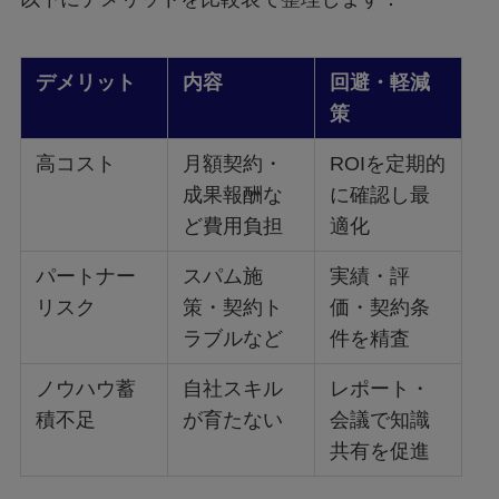
デメリット
内容
回避・軽減
策
高コスト
月額契約・
ROIを定期的
成果報酬な
に確認し最
ど費用負担
適化
パートナー
スパム施
実績・評
リスク
策・契約ト
価・契約条
ラブルなど
件を精査
ノウハウ蓄
自社スキル
レポート・
積不足
が育たない
会議で知識
共有を促進