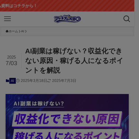
から！
ホーム
AI
AI副業は稼げない？収益化でき
2025
ない原因・稼げる人になるポイ
7/03
ントを解説
2025年3月18日
2025年7月3日
AI