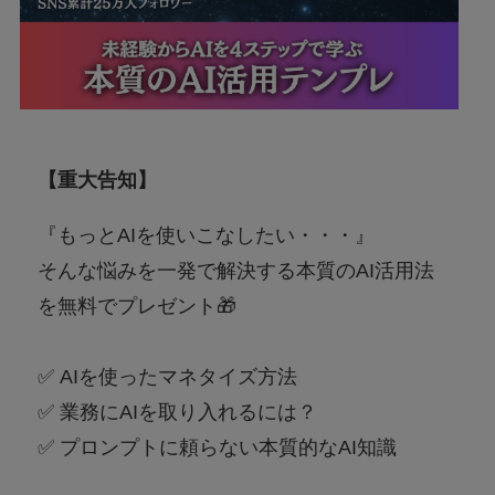
【重大告知】
『もっとAIを使いこなしたい・・・』
そんな悩みを一発で解決する本質のAI活用法
を無料でプレゼント🎁
✅ AIを使ったマネタイズ方法
✅ 業務にAIを取り入れるには？
✅ プロンプトに頼らない本質的なAI知識