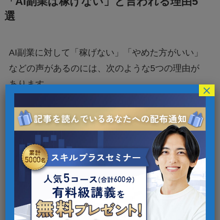
「AI副業は稼げない」と言われる理由5
選
AI副業に対して「稼げない」「やめた方がいい」
などの声があるのには、次のような5つの理由が
あります。
×
楽に稼げると勘違いして挫折する人が
多い
新しい副業で疑いを持っている人が多
い
AIの知識やスキルが不足している人が
多い