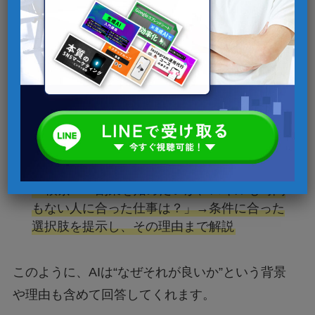
キーワードマッチ vs コンテキスト理解
従来型は「SEOで上位に表示されたリンク」を
提示する仕組みでしたが、AI検索は“意味”を重視
します。以下は具体的な比較例です：
従来：「副業 おすすめ」→ランキング記事
が上位表示
AI検索：「副業を始めたいが、スキルも時間
もない人に合った仕事は？」→条件に合った
選択肢を提示し、その理由まで解説
このように、AIは“なぜそれが良いか”という背景
や理由も含めて回答してくれます。