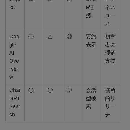
lot
e連
ネス
携
ユー
ス
Goo
◯
△
◎
要約
初学
gle
表示
者の
AI
理解
Ove
支援
rvie
w
Chat
◯
◯
◎
会話
横断
GPT
型検
的リ
Sear
索
サー
ch
チ