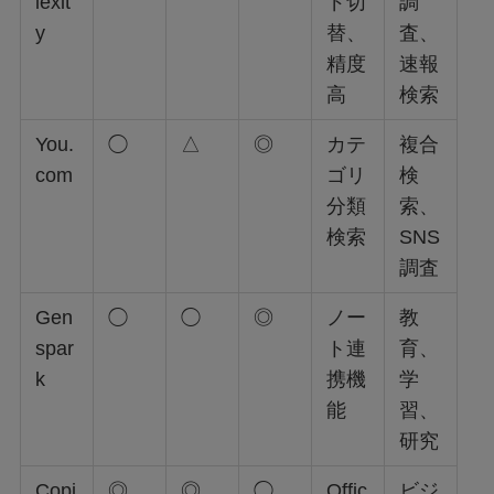
lexit
ド切
調
y
替、
査、
精度
速報
高
検索
You.
◯
△
◎
カテ
複合
com
ゴリ
検
分類
索、
検索
SNS
調査
Gen
◯
◯
◎
ノー
教
spar
ト連
育、
k
携機
学
能
習、
研究
Copi
◎
◎
◯
Offic
ビジ