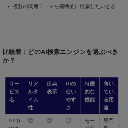
複数の関連テーマを横断的に検索したいとき
比較表：どのAI検索エンジンを選ぶべき
か？
サー
リア
出典
UIの
特徴
向い
ビス
ルタ
表示
使い
的な
てい
名
イム
やす
機能
る用
性
さ
途
Perp
◎
◎
◯
モー
専門