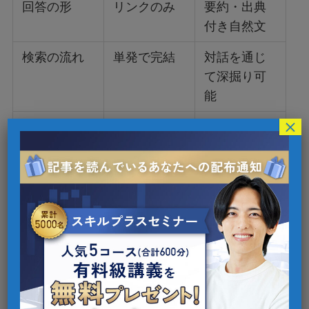
回答の形
リンクのみ
要約・出典
付き自然文
検索の流れ
単発で完結
対話を通じ
て深掘り可
能
×
カスタマイ
一律の検索
個人の履歴
ズ性
結果
に基づいた
最適化
出典の有無
明記されな
出典リンク
いことも多
付き（※一
い
部サービ
ス）