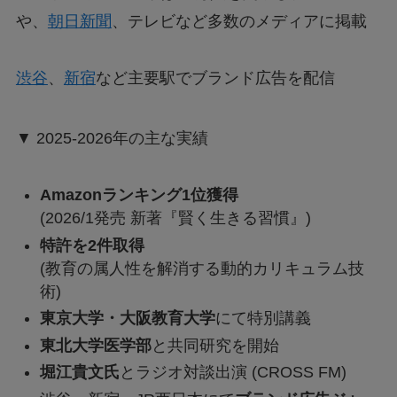
や、
朝日新聞
、テレビなど多数のメディアに掲載
渋谷
、
新宿
など主要駅でブランド広告を配信
▼ 2025-2026年の主な実績
Amazonランキング1位獲得
(2026/1発売 新著『賢く生きる習慣』)
特許を2件取得
(教育の属人性を解消する動的カリキュラム技
術)
東京大学・大阪教育大学
にて特別講義
東北大学医学部
と共同研究を開始
堀江貴文氏
とラジオ対談出演 (CROSS FM)