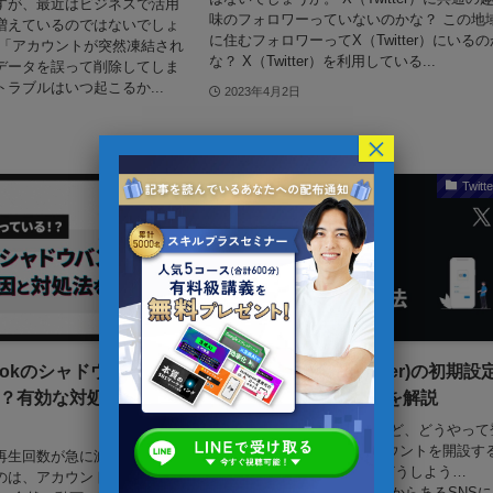
すが、最近はビジネスで活用
味のフォロワーっていないのかな？ この地
増えているのではないでしょ
に住むフォロワーってX（Twitter）にいるの
、「アカウントが突然凍結され
な？ X（Twitter）を利用している...
データを誤って削除してしま
ラブルはいつ起こるか...
2023年4月2日
×
TikTok
Twitte
Tokのシャドウバンが起
【初心者向け】X(Twitter)の初期設
？有効な対処法を解
とアカウント登録方法を解説
X（Twitter）をはじめたいけど、どうやって
録するのかわからない アカウントを開設す
の再生回数が急に減ってる...最
方法は今さら聞きづらいしどうしよう…
のは、アカウントがシャドウ
X（Twitter）は、10年以上前からあるSNS