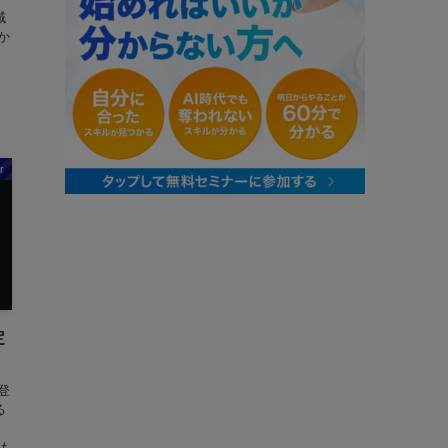
域
か
r
定
登
る
にも