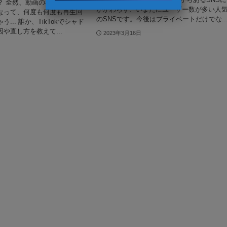
？ 全然、動画の再生回数が増
かかわらず、いまだにユーザー数が多い人
なって、何度も何度も再生回
のSNSです。今後はプライベートだけでな..
... 誰か、TikTokでシャド
や直し方を教えて...
2023年3月16日