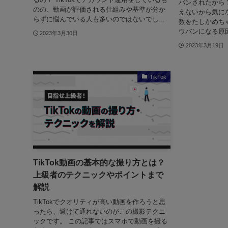
バンされたから
のの、動画が評価される仕組みや基準が分か
えないから気に
らずに悩んでいる人も多いのではないでし...
数をたしかめちゃう
ウバンになる原因
2023年3月30日
2023年3月19日
TikTok
TikTok動画の基本的な撮り方とは？
上級者のテクニックやポイントまで
解説
TikTokでクオリティが高い動画を作ろうと思
ったら、避けて通れないのがこの撮影テクニ
ックです。 この記事ではスマホで動画を撮る