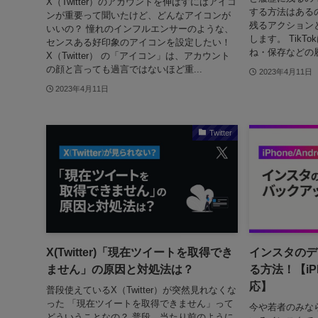
X（Twitter）のアカウントを伸ばすにはアイコ
する方法はあるの
ンが重要って聞いたけど、どんなアイコンが
残るアクション
いいの？ 憧れのインフルエンサーのような、
します。 Tik
センスある好印象のアイコンを設定したい！
ね・保存などの履
X（Twitter） の「アイコン」は、アカウント
の顔と言っても過言ではないほど重...
2023年4月11日
2023年4月11日
Twitter
X(Twitter)「現在ツイートを取得でき
インスタのデ
ません」の原因と対処法は？
る方法！【iPho
応】
普段使えているX（Twitter）が突然見れなくな
った 「現在ツイートを取得できません」って
今や若者のみな
どういうことなの？ 普段、当たり前のように