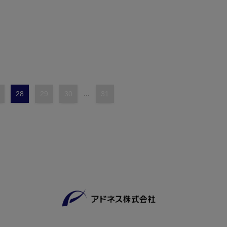
28
29
30
...
31