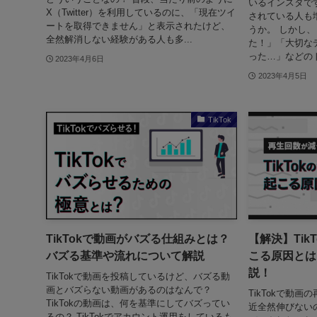
いるインスタで
X（Twitter）を利用しているのに、「現在ツイ
されている人も
ートを取得できません」と表示されたけど、
うか。 しかし
全然解消しない経験がある人も多...
た！」「大切な
った…」などのト
2023年4月6日
2023年4月5日
TikTok
TikTokで動画がバズる仕組みとは？
【解決】Tik
バズる基準や流れについて解説
こる原因とは
説！
TikTokで動画を投稿しているけど、バズる動
画とバズらない動画があるのはなんで？
TikTokで動画
TikTokの動画は、何を基準にしてバズってい
近全然伸びない
るの？ TikTokでアカウント運用をしているも