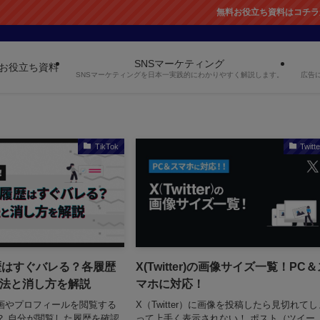
無料お役立ち資料はコチラから！
SNSマーケティング
お役立ち資料
SNSマーケティングを日本一実践的にわかりやすく解説します。
広告
TikTok
Twitte
履歴はすぐバレる？各履歴
X(Twitter)の画像サイズ一覧！PC
法と消し方を解説
マホに対応！
、動画やプロフィールを閲覧する
X（Twitter）に画像を投稿したら見切れてし
？ 自分が閲覧した履歴を確認
って上手く表示されない！ ポスト（ツイー