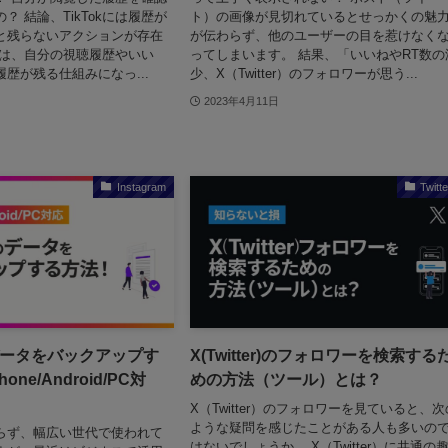
？ 結論、TikTokには履歴が
ト）の画像が見切れているとせっかくの魅
と残らないアクションが存在
が伝わらず、他のユーザーの目を惹けなく
Tokは、自分の視聴履歴やいい
ってしまいます。 結果、「いいねやRT数の
歴が残る仕組みになっ...
少、X（Twitter）のフォロワーが思う...
2023年4月11日
Instagram
Twitte
ータをバックアップす
X(Twitter)のフォロワーを検索する
ne/Android/PC対
めの方法（ツール）とは？
X（Twitter）のフォロワーを見ていると、次
ような疑問を感じたことがある人も多いの
らず、幅広い世代で使われて
はないでしょうか。 X（Twitter）に共通の