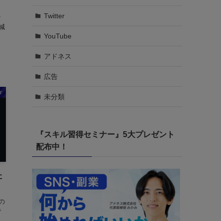
力
Twitter
な
減
YouTube
アドネス
広告
r
未分類
『スキル習得セミナー』5大プレゼント
配布中！
た
の
で
趣