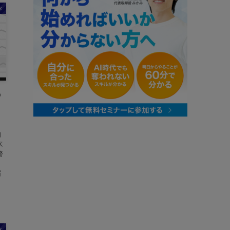
k
の
知
来
警
！
届
k