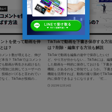
コメントを使って動画を伸
TikTokで動画を下書き保存する方
とは？
は？削除・編集する方法も解説
画のコメント数が増えると、伸び
TikTokで動画を編集の途中で保存したいけ
本当？ TikTokではコメント
ど、やり方が分からない... TikTokには、編
でも動画が再生され続けるた
した動画を一時的に保存しておける「下書
の増加に比例してユーザーの
機能」があるのをご存知でしょうか。 下書
、投稿がバズると言われてい
機能を活用すれば、動画の撮り溜めてTikTo
く、TikTokが投稿の...
内に保存できるようになります。 「忙...
2023年12月14日