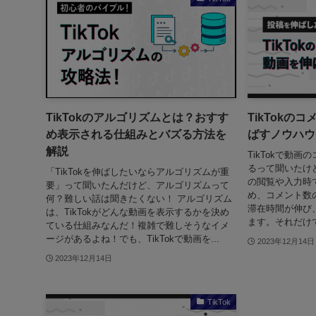
TikTokのアルゴリズムとは？おすす
TikTokの
め表示される仕組みとバズる方法を
ばすノウハウ
解説
TikTokで動
るって聞いたけど
「TikTokを伸ばしたいならアルゴリズムが重
の閲覧や入力時
要」って聞いたんだけど、アルゴリズムって
め、コメント数
何？難しい話は聞きたくない！ アルゴリズム
滞在時間が伸び
は、TikTokがどんな動画を表示するかを決め
ます。それだけでな
ている仕組みなんだ！複雑で難しそうなイメ
ージがあるよね！でも、TikTokで動画を...
2023年12月14日
2023年12月14日
TikTok