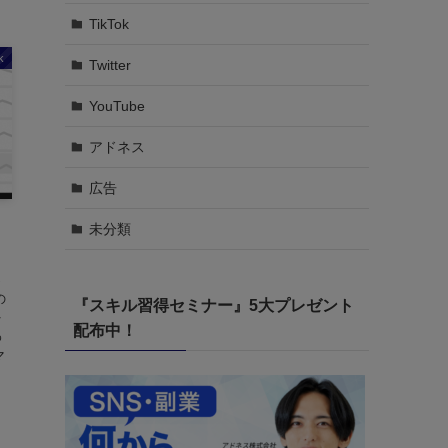
TikTok
k
Twitter
YouTube
アドネス
広告
未分類
っ
の
『スキル習得セミナー』5大プレゼント
を
配布中！
わ
マ