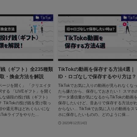
TikTok
TikTo
投げ銭（ギフト）全235種類
TikTokの動画を保存する方法4選｜
取・換金方法を解説
ID・ロゴなしで保存するやり方は？
ページを開く」 「クリエイタ
TikTokでお気に入りの動画が見られなくな
する 「LIVEギフト」を開く
たら嫌だから、保存しておきたい！ スマホ
、どんな値段の投げ銭（ギフト）
データ通信量が気になるからTikTokの動画
 TikTokの投げ銭を受け取っ
保存したいけど、音ありで保存する方法が
額や還元率はどれくらいにな
からない... TikTokでお気に入りの動画をス
kTokライブをやりた...
ホに保存したいものの、どのように保...
2023年12月14日