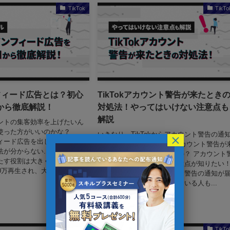
TikTok
TikTo
ンフィード広告とは？初心
TikTokアカウント警告が来たとき
から徹底解説！
対処法！やってはいけない注意点も
解説
カウントの集客効率を上げたいん
使った方がいいのかな？
いきなり、TikTokからアカウント警告の通
×
ンフィード広告を出してみたいけ
が届いて不安… TikTokでアカウント警告が
が分からない... ビジネスに
たときは、どうすればいいの？ アカウント
たす役割は大きく、中でも
告が来たときの対処法や注意点が知りたい
100万再生され、大ヒットする...
突然、TikTokからアカウント警告の通知が
いて、身に覚えがなく焦っている人も...
2023年12月14日
TikTok
TikTo