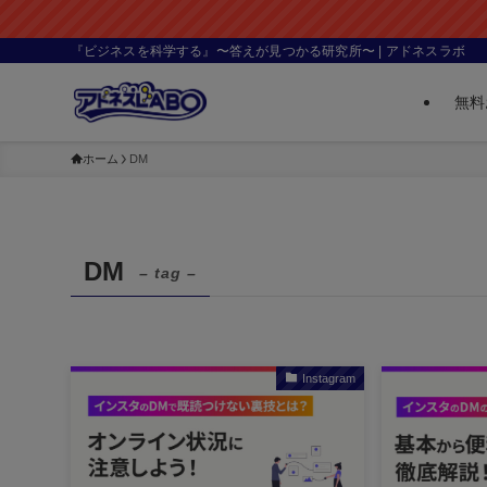
『ビジネスを科学する』〜答えが見つかる研究所〜 | アドネスラボ
無料
ホーム
DM
DM
– tag –
Instagram