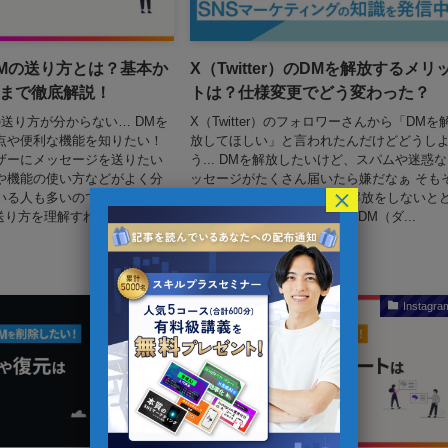
Mの送り方とは？基本か
X（Twitter）のDMを解放するメリ
まで徹底解説！
トは？仕様変更でどう変わった？
送り方が分からない… DMを
X（Twitter）のフォロワーさんから「DMを
点や便利な機能を知りたい！
放してほしい」と言われたんだけどどうし
ザーにメッセージを送りたい
う... DMを解放したいけど、スパムや迷惑
や機能の使い方などがよく分
ッセージがたくさん届いたら嫌だなぁ そも
×
いる人も多いのではないでし
も、X（Twitter）ってDMの解放をしないと
送り方を理解すれば、親密...
うなるの？ X（Twitter）で、DM（ダ...
2023年12月3日
Twitter
Instagra