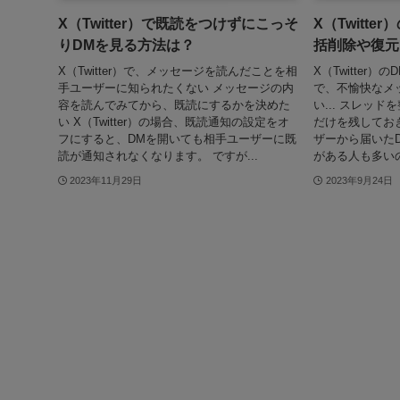
X（Twitter）で既読をつけずにこっそ
X（Twitt
りDMを見る方法は？
括削除や復元
X（Twitter）で、メッセージを読んだことを相
X（Twitter
手ユーザーに知られたくない メッセージの内
で、不愉快なメ
容を読んでみてから、既読にするかを決めた
い... スレッ
い X（Twitter）の場合、既読通知の設定をオ
だけを残しておきた
フにすると、DMを開いても相手ユーザーに既
ザーから届いた
読が通知されなくなります。 ですが...
がある人も多いの
2023年11月29日
2023年9月24日