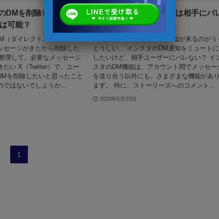
er）のDMを削除したい！一
インスタDMのミュートは相手にバ
は可能？
る？設定方法も解説！
）のDM（ダイレクトメッセージ）
DMは続けたいけど、毎回通知が来るのがう
ッセージがきたから削除した
とうしい… インスタのDM通知をミュートに
ドを整理して、必要なメッセージ
したいけど、相手ユーザーにバレない？ イ
い X（Twitter）で、ユー
スタのDM機能は、アカウント間でメッセー
DMを削除したいと思ったこと
を送り合う以外にも、さまざまな機能があ
ではないでしょうか...
ます。 特に、ストーリーズへのコメント...
2023年5月23日
1