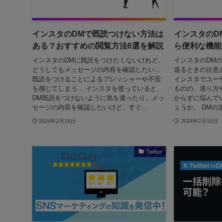
インスタのDMで既読つけない方法は
インスタのD
ある？おすすめの閲覧方法6選を解説
ら便利な機能
インスタのDMに既読をつけたくないけれど、
インスタのDMの
どうしてもメッセージの内容を確認したい...
送るときの注意
既読をつけることによるプレッシャーや不安
インスタでユー
を感じてしまう… インスタを使っていると、
ものの、送り方
DM既読をつけないように気を遣ったり、メッ
からずに悩んで
セージの内容を確認したいけど、すぐ...
ょうか。 DMの
2024年2月15日
2024年2月15日
Twitter