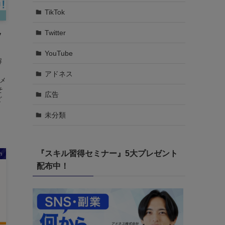
TikTok
Twitter
ッ
YouTube
解
よ
アドネス
なメ
そ
広告
ど
未分類
『スキル習得セミナー』5大プレゼント
m
配布中！