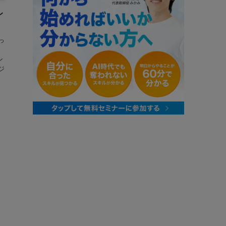
レ
っ
ン
ジ
り