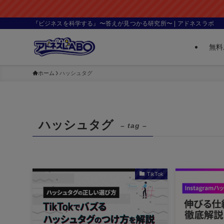
『ビジネスを科学する』〜答えが見つかる研究所〜 | アドネスラボ
無料
ホーム
ハッシュタグ
ハッシュタグ
– tag –
TikTok