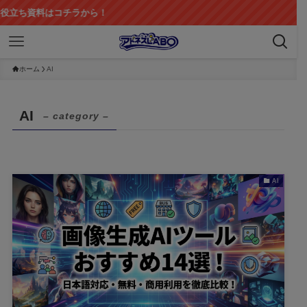
料はコチラから！
ホーム
AI
AI
– category –
AI