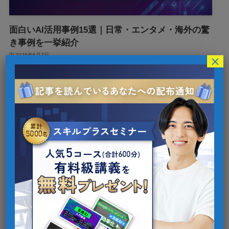
面白いAI活用事例15選｜日常・エンタメ・海外の驚
き事例を一挙紹介
2025年6月7日
×
1
検索
カテゴリー
AI