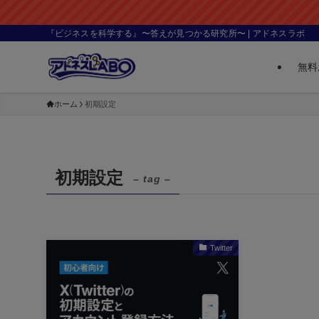
『ビジネスを科学する』〜答えが見つかる研究所〜 | アドネスラボ
無料
ホーム
初期設定
初期設定
– tag –
Twitter