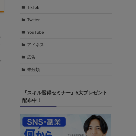
TikTok
Twitter
YouTube
の
人
アドネス
イ
ア
広告
を
未分類
『スキル習得セミナー』5大プレゼント
配布中！