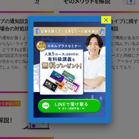
×
ブの通知設定の方法や
インスタライブをアーカイブに残す
場合の対処法を解説
方法とそのメリットを解説
の通知が届くようにしたいの
インスタライブにはアーカイブ機能がある
からない ライブ配信の通知が
かや、やり方がよく分からずに悩んでいる
、どうすれば直るの？ インス
も多いのではないでしょうか。インスタラ
知の設定方法や届かない原
ブでは、フィードやストーリーズと同様に
が分からずに悩んでいる人も
ーカイブ機能が使用できます。 アーカイブ
しょうか。 インスタラ...
活用すれば、リアルタイムでなくてもリ...
2024年1月13日
Instagram